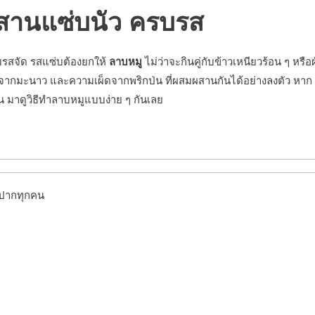
ีสานแซ่บนัว ครบรส
บรสจัด รสแซ่บต้องยกให้
ลาบหมู
ไม่ว่าจะกินคู่กับข้าวเหนียวร้อน ๆ หรือ
วจากมะนาว และความเผ็ดจากพริกป่น ที่ผสมผสานกันได้อย่างลงตัว หาก
ัน มาดูวิธีทำลาบหมูแบบง่าย ๆ กันเลย
กปากทุกคน