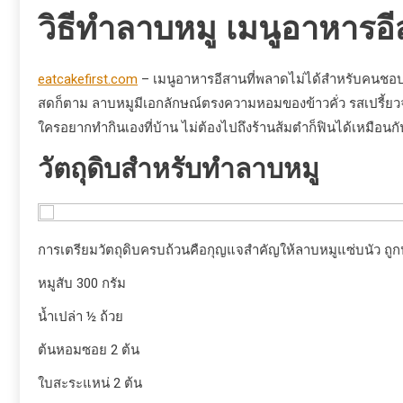
วิธีทำลาบหมู เมนูอาหารอ
eatcakefirst.com
– เมนูอาหารอีสานที่พลาดไม่ได้สำหรับคนชอ
สดก็ตาม ลาบหมูมีเอกลักษณ์ตรงความหอมของข้าวคั่ว รสเปรี้ย
ใครอยากทำกินเองที่บ้าน ไม่ต้องไปถึงร้านส้มตำก็ฟินได้เหมือนก
วัตถุดิบสำหรับทำลาบหมู
การเตรียมวัตถุดิบครบถ้วนคือกุญแจสำคัญให้ลาบหมูแซ่บนัว ถู
หมูสับ 300 กรัม
น้ำเปล่า ½ ถ้วย
ต้นหอมซอย 2 ต้น
ใบสะระแหน่ 2 ต้น