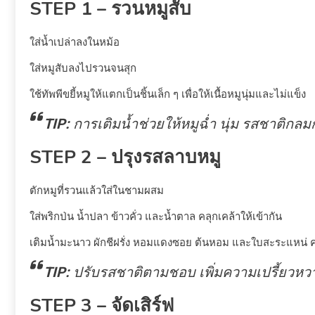
STEP 1 – รวนหมูสับ
ใส่น้ำเปล่าลงในหม้อ
ใส่หมูสับลงไปรวนจนสุก
ใช้ทัพพีขยี้หมูให้แตกเป็นชิ้นเล็ก ๆ เพื่อให้เนื้อหมูนุ่มและไม่แข็ง
TIP:
การเติมน้ำช่วยให้หมูฉ่ำ นุ่ม รสชาติกลม
STEP 2 – ปรุงรสลาบหมู
ตักหมูที่รวนแล้วใส่ในชามผสม
ใส่พริกป่น น้ำปลา ข้าวคั่ว และน้ำตาล คลุกเคล้าให้เข้ากัน
เติมน้ำมะนาว ผักชีฝรั่ง หอมแดงซอย ต้นหอม และใบสะระแหน่ คล
TIP:
ปรับรสชาติตามชอบ เพิ่มความเปรี้ยวหว
STEP 3 – จัดเสิร์ฟ