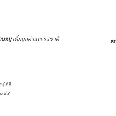
าบหมู
เพิ่มมูลค่าและรสชาติ
มูได้ดี
กสดได้