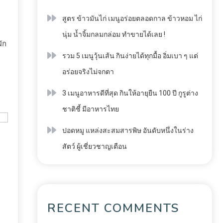
สูตร ข้าวมันไก่ เมนูอร่อยตลอดกาล ข้าวหอม ไก่
นุ่ม น้ำจิ้มกลมกล่อม ทำขายได้เลย !
ผัก
รวม 5 เมนูวุ้นเส้น กินง่ายได้ทุกมื้อ อิ่มเบา ๆ แต่
อร่อยจริงไม่จกตา
3 เมนูอาหารดีที่สุด กินให้อายุยืน 100 ปี กูรูต่าง
ชาติชี้ มีอาหารไทย
ปอดหมู แหล่งสะสมสารพิษ อันดับหนึ่งในร่าง
สัตว์ ผู้เชี่ยวชาญเตือน
RECENT COMMENTS