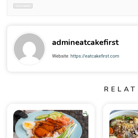
admineatcakefirst
Website:
https://eatcakefirst.com
RELAT