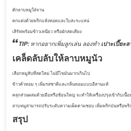
ตักลาบหมูใส่จาน
ตกแต่งด้วยพริกแห้งทอดและใบสะระแหน่
เสิร์ฟพร้อมข้าวเหนียว หรือผักสดเคียง
TIP:
หากอยากเพิ่มลูกเล่น ลองทำ
เปาะเปี๊ยะล
เคล็ดลับลับให้ลาบหมูนัว
เลือกหมูสับที่สดใหม่ ไม่มีไขมันมากเกินไป
ข้าวคั่วหอม ๆ เพิ่มรสชาติและกลิ่นหอมแบบอีสานแท้
คลุกส่วนผสมด้วยมือหรือช้อนใหญ่ จะทำให้เครื่องปรุงเข้ากับเนื้อห
ลาบหมูสามารถปรับระดับความเผ็ดตามชอบ เพิ่มพริกป่นหรือพริ
สรุป