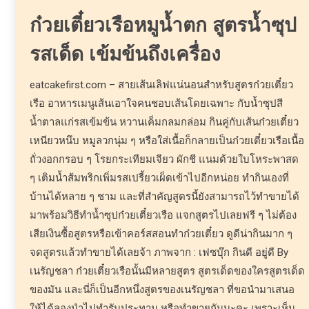
ก๋วยเตี๋ยวเรือหมูน้ำตก สูตรน้ำซุป
รสเด็ด เข้มข้นถึงเครื่อง
eatcakefirst.com – สายเส้นเลิฟแน่นอนสำหรับสูตรก๋วยเตี๋ยว
เรือ อาหารเมนูเส้นเอาใจคนชอบเส้นโดยเฉพาะ กับน้ำซุปสี
น้ำตาลแก่รสเข้มข้น หวานเค็มกลมกล่อม กินคู่กับเส้นก๋วยเตี๋ยว
เหนียวหนึบ หมูลวกนุ่ม ๆ หรือใส่เนื้อก็กลายเป็นก๋วยเตี๋ยวเรือเนื้อ
ถั่วงอกกรอบ ๆ โรยกระเทียมเจียว ผักชี แนมด้วยใบโหระพาสด
ๆ เติมน้ำส้มพริกเพิ่มรสเปรี้ยวเผ็ดเข้าไปอีกหน่อย ทำกินเองที่
บ้านได้หลาย ๆ ชาม และที่สำคัญสูตรนี้ยังสามารถไว้ทำขายได้
มาพร้อมวิธีทำน้ำซุปก๋วยเตี๋ยวเรือ แจกสูตรไปเลยฟรี ๆ ไม่ต้อง
เสียเงินซื้อสูตรหรือเข้าคอร์สสอนทำก๋วยเตี๋ยว ดูดีน่ากินมาก ๆ
จดสูตรแล้วทำขายได้เลยจ้า ภาพจาก : เฟซบุ๊ก กินดี อยู่ดี By
เนรัญชลา ก๋วยเตี๋ยวเรือนั้นมีหลายสูตร สูตรเด็ดของใครสูตรเด็ด
ของมัน และนี่ก็เป็นอีกหนึ่งสูตรของเนรัญชลา ที่ขอนำมาเสนอ
ให้ได้ลองนำไปทำรับประทาน หรือทำขายกันนะคะ เพราะเห็น