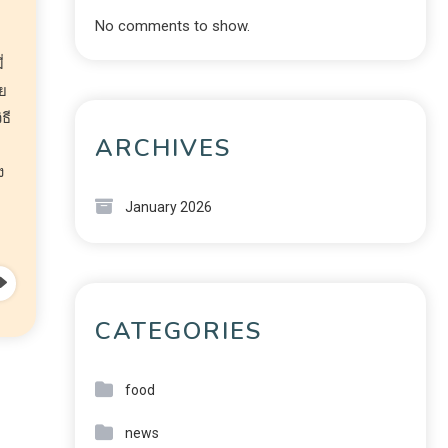
No comments to show.
่
่
าย
ธี
ARCHIVES
น
ง
January 2026
CATEGORIES
food
news