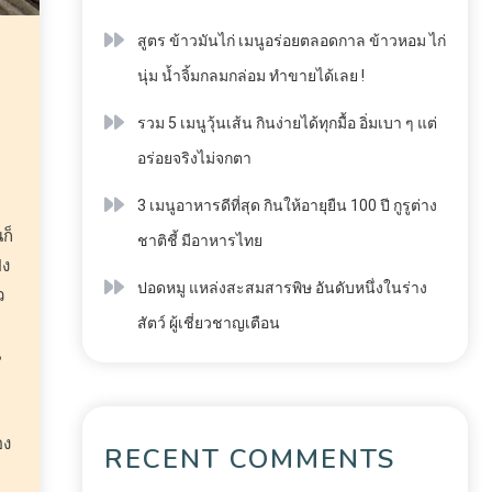
สูตร ข้าวมันไก่ เมนูอร่อยตลอดกาล ข้าวหอม ไก่
นุ่ม น้ำจิ้มกลมกล่อม ทำขายได้เลย !
รวม 5 เมนูวุ้นเส้น กินง่ายได้ทุกมื้อ อิ่มเบา ๆ แต่
อร่อยจริงไม่จกตา
3 เมนูอาหารดีที่สุด กินให้อายุยืน 100 ปี กูรูต่าง
ก็
ชาติชี้ มีอาหารไทย
้ง
ปอดหมู แหล่งสะสมสารพิษ อันดับหนึ่งในร่าง
ว
สัตว์ ผู้เชี่ยวชาญเตือน
น
อง
RECENT COMMENTS