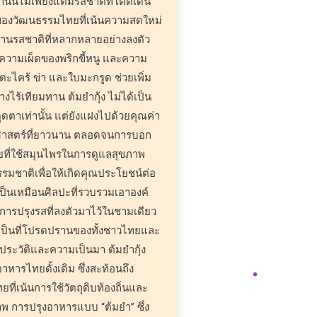
นนี้ไม่เพียงแต่มีรสชาติที่โดดเด่น
์ของวัฒนธรรมไทยที่เน้นความสดใหม่
านรสชาติที่หลากหลายอย่างลงตัว
ความเผ็ดของพริกขี้หนู และความ
ะไคร้ ข่า และใบมะกรูด ช่วยเพิ่ม
งไร้เทียมทาน ต้มยำกุ้ง ไม่ได้เป็น
ุดตาเท่านั้น แต่ยังแฝงไปด้วยคุณค่า
ศาสตร์ที่ยาวนาน ตลอดจนการบอก
ทยที่ใช้สมุนไพรในการดูแลสุขภาพ
รมชาติเพื่อให้เกิดคุณประโยชน์ต่อ
เป็นเหมือนศิลปะที่รวบรวมเอาองค์
รปรุงรสที่ลงตัวมาไว้ในชามเดียว
ยเป็นที่โปรดปรานของทั้งชาวไทยและ
รส ประวัติและความเป็นมา ต้มยำกุ้ง
าหารไทยดั้งเดิม ซึ่งสะท้อนถึง
่เน้นการใช้วัตถุดิบท้องถิ่นและ
าพ การปรุงอาหารแบบ “ต้มยำ” ซึ่ง