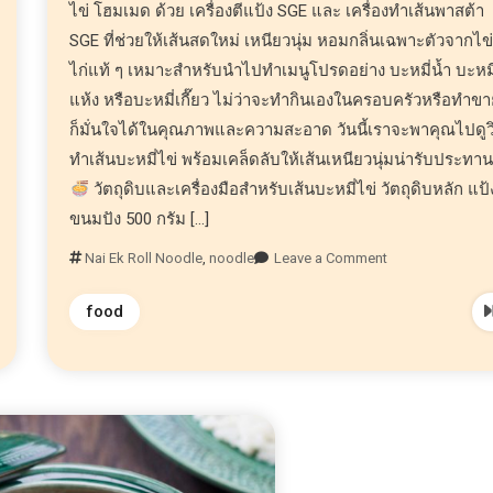
ไข่ โฮมเมด ด้วย เครื่องตีแป้ง SGE และ เครื่องทำเส้นพาสต้า
SGE ที่ช่วยให้เส้นสดใหม่ เหนียวนุ่ม หอมกลิ่นเฉพาะตัวจากไข
ไก่แท้ ๆ เหมาะสำหรับนำไปทำเมนูโปรดอย่าง บะหมี่น้ำ บะหมี
แห้ง หรือบะหมี่เกี๊ยว ไม่ว่าจะทำกินเองในครอบครัวหรือทำข
ก็มั่นใจได้ในคุณภาพและความสะอาด วันนี้เราจะพาคุณไปดูวิ
ทำเส้นบะหมี่ไข่ พร้อมเคล็ดลับให้เส้นเหนียวนุ่มน่ารับประทา
วัตถุดิบและเครื่องมือสำหรับเส้นบะหมี่ไข่ วัตถุดิบหลัก แป้
ขนมปัง 500 กรัม […]
Nai Ek Roll Noodle
,
noodle
Leave a Comment
food