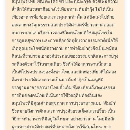
สมุนไพรไทย เช่น ตะไคร้ ข่า และใบมะกรูด ช่วยเพิ่มความ
ล้ำลึกให้กับรสชาติอย่างไร้เทียมทาน ต้มยำกุ้ง ไม่ได้เป็น
เพียงอาหารที่อร่อยและสะดุดตาเท่านั้น แต่ยังแฝงไปด้วย
คุณค่าทางวัฒนธรรมและประวัติศาสตร์ที่ยาวนาน ตลอด
จนการบอกเล่าเรื่องราวของชีวิตคนไทยที่ใช้สมุนไพรใน
การดูแลสุขภาพ และการเลือกวัตถุดิบจากธรรมชาติเพื่อให้
เกิดคุณประโยชน์ต่อร่างกาย การทำต้มยำกุ้งจึงเป็นเหมือน
ศิลปะที่รวบรวมเอาองค์ประกอบของธรรมชาติและการปรุง
รสที่ลงตัวมาไว้ในชามเดียว ซึ่งทำให้อาหารจานนี้กลาย
เป็นที่โปรดปรานของทั้งชาวไทยและนักท่องเที่ยวที่ได้ลอง
ลิ้มรส ประวัติและความเป็นมา ต้มยำกุ้งเป็นเมนูที่มี
รากฐานมาจากอาหารไทยดั้งเดิม ซึ่งสะท้อนถึงวัฒนธรรม
การกินของคนไทยที่เน้นการใช้วัตถุดิบท้องถิ่นและ
สมุนไพรที่มีคุณค่าต่อสุขภาพ การปรุงอาหารแบบ “ต้มยำ”
ซึ่งหมายถึงการต้มและการปรุงด้วยรสเผ็ดและเปรี้ยว เป็น
วิธีการทำอาหารที่มีอยู่ในไทยมาอย่างยาวนาน โดยมีหลัก
ฐานทางประวัติศาสตร์ที่บ่งบอกถึงการใช้สมุนไพรอย่าง