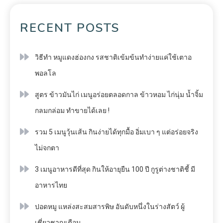
RECENT POSTS
วิธีทำ หมูแดงฮ่องกง รสชาติเข้มข้นทำง่ายแค่ใช้เตาอ
พอลโล
สูตร ข้าวมันไก่ เมนูอร่อยตลอดกาล ข้าวหอม ไก่นุ่ม น้ำจิ้ม
กลมกล่อม ทำขายได้เลย !
รวม 5 เมนูวุ้นเส้น กินง่ายได้ทุกมื้อ อิ่มเบา ๆ แต่อร่อยจริง
ไม่จกตา
3 เมนูอาหารดีที่สุด กินให้อายุยืน 100 ปี กูรูต่างชาติชี้ มี
อาหารไทย
ปอดหมู แหล่งสะสมสารพิษ อันดับหนึ่งในร่างสัตว์ ผู้
เชี่ยวชาญเตือน