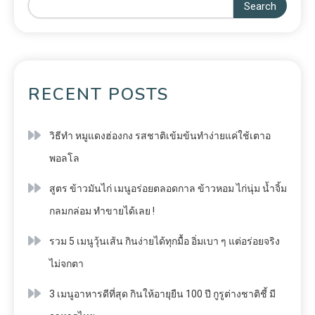
Search
RECENT POSTS
วิธีทำ หมูแดงฮ่องกง รสชาติเข้มข้นทำง่ายแค่ใช้เตาอ
พอลโล
สูตร ข้าวมันไก่ เมนูอร่อยตลอดกาล ข้าวหอม ไก่นุ่ม น้ำจิ้ม
กลมกล่อม ทำขายได้เลย !
รวม 5 เมนูวุ้นเส้น กินง่ายได้ทุกมื้อ อิ่มเบา ๆ แต่อร่อยจริง
ไม่จกตา
3 เมนูอาหารดีที่สุด กินให้อายุยืน 100 ปี กูรูต่างชาติชี้ มี