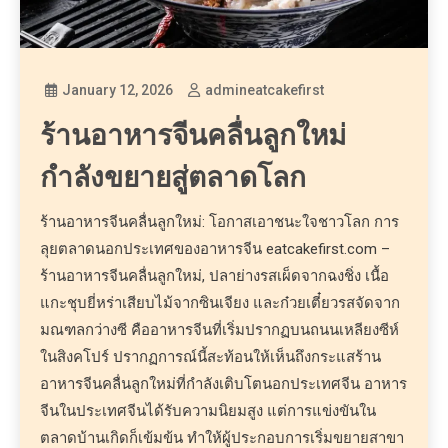
January 12, 2026
admineatcakefirst
ร้านอาหารจีนคลื่นลูกใหม่
กำลังขยายสู่ตลาดโลก
ร้านอาหารจีนคลื่นลูกใหม่: โอกาสเอาชนะใจชาวโลก การ
ลุยตลาดนอกประเทศของอาหารจีน eatcakefirst.com –
ร้านอาหารจีนคลื่นลูกใหม่, ปลาย่างรสเผ็ดจากฉงชิ่ง เนื้อ
แกะชุบยี่หร่าเสียบไม้จากซินเจียง และก๋วยเตี๋ยวรสจัดจาก
มณฑลกว่างซี คืออาหารจีนที่เริ่มปรากฏบนถนนเหลียงซีห์
ในสิงคโปร์ ปรากฏการณ์นี้สะท้อนให้เห็นถึงกระแสร้าน
อาหารจีนคลื่นลูกใหม่ที่กำลังเติบโตนอกประเทศจีน อาหาร
จีนในประเทศจีนได้รับความนิยมสูง แต่การแข่งขันใน
ตลาดบ้านเกิดก็เข้มข้น ทำให้ผู้ประกอบการเริ่มขยายสาขา