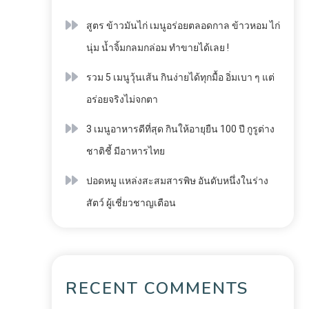
สูตร ข้าวมันไก่ เมนูอร่อยตลอดกาล ข้าวหอม ไก่
นุ่ม น้ำจิ้มกลมกล่อม ทำขายได้เลย !
รวม 5 เมนูวุ้นเส้น กินง่ายได้ทุกมื้อ อิ่มเบา ๆ แต่
อร่อยจริงไม่จกตา
3 เมนูอาหารดีที่สุด กินให้อายุยืน 100 ปี กูรูต่าง
ชาติชี้ มีอาหารไทย
ปอดหมู แหล่งสะสมสารพิษ อันดับหนึ่งในร่าง
สัตว์ ผู้เชี่ยวชาญเตือน
RECENT COMMENTS