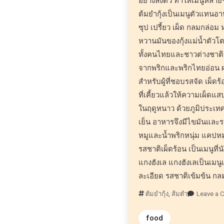
อย่างลงตัว ทำให้เมนูหลายชน
ต้มยำกุ้งเป็นเมนูตัวแทนอ
ซุป เปรี้ยว เผ็ด กลมกล่
หวานมันของกุ้งแม่น้ำตัวโต
ทั้งคนไทยและชาวต่างชาติ ผ
จากพริกและพริกไทยอ่อน
สำหรับผู้ที่ชอบรสจัด เผ็ด
ที่เคี้ยวแล้วให้ความเผ็ดแ
ในฤดูหนาว ด้วยภูมิประเทศ
เย็น อาหารจึงมีไขมันและรส
หมูและน้ำพริกหนุ่ม แคปหมู
รสชาติเผ็ดร้อน เป็นเมนูที่น
แกงฮังเล แกงฮังเลเป็นเมนูเ
ละเอียด รสชาติเข้มข้น กล
ต้มยำกุ้ง
,
ส้มตำ
Leave a
food