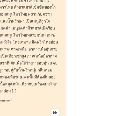
ิดเป็นที่นิยมทั่วโลก ต้มยำกุ้ง
าหารไทย ด้วยรสชาติเข้มข้นของน้ำ
อม หอมสมุนไพรไทย ผสานกับความ
และน้ำพริกเผา เป็นเมนูที่ถูกใจ
ัดฉ่า เมนูผัดฉ่ามีรสชาติเผ็ดร้อน
 ผสมสมุนไพรไทยหลายชนิด เหมาะ
ร้อนถึงใจ โดยเฉพาะเม็ดพริกไทยอ่อน
สบทรวง ภาคเหนือ: อาหารเพื่ออุ่นกาย
เป็นเทือกเขาสูง ภาคเหนือมีอากาศ
ชาติเผ็ดเพื่อให้ร่างกายอบอุ่น แคป
กรอบคู่กับน้ำพริกหนุ่มกลิ่นหอม
ักท่องเที่ยวและคนพื้นที่ต้องลิ้มลอง
นื้อหมูติดมันเคี่ยวกับเครื่องแกงโขก
มกล่อม […]
 Comment