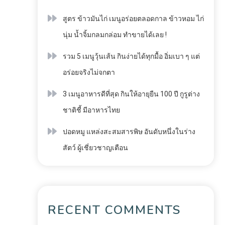
สูตร ข้าวมันไก่ เมนูอร่อยตลอดกาล ข้าวหอม ไก่
นุ่ม น้ำจิ้มกลมกล่อม ทำขายได้เลย !
รวม 5 เมนูวุ้นเส้น กินง่ายได้ทุกมื้อ อิ่มเบา ๆ แต่
อร่อยจริงไม่จกตา
3 เมนูอาหารดีที่สุด กินให้อายุยืน 100 ปี กูรูต่าง
ชาติชี้ มีอาหารไทย
ปอดหมู แหล่งสะสมสารพิษ อันดับหนึ่งในร่าง
สัตว์ ผู้เชี่ยวชาญเตือน
RECENT COMMENTS