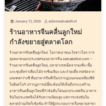
January 12, 2026
admineatcakefirst
ร้านอาหารจีนคลื่นลูกใหม่
กำลังขยายสู่ตลาดโลก
ร้านอาหารจีนคลื่นลูกใหม่: โอกาสเอาชนะใจชาวโลก การ
ลุยตลาดนอกประเทศของอาหารจีน eatcakefirst.com –
ร้านอาหารจีนคลื่นลูกใหม่, ปลาย่างรสเผ็ดจากฉงชิ่ง เนื้อ
แกะชุบยี่หร่าเสียบไม้จากซินเจียง และก๋วยเตี๋ยวรสจัดจาก
มณฑลกว่างซี คืออาหารจีนที่เริ่มปรากฏบนถนนเหลียงซีห์
ในสิงคโปร์ ปรากฏการณ์นี้สะท้อนให้เห็นถึงกระแสร้าน
อาหารจีนคลื่นลูกใหม่ที่กำลังเติบโตนอกประเทศจีน อาหาร
จีนในประเทศจีนได้รับความนิยมสูง แต่การแข่งขันใน
ตลาดบ้านเกิดก็เข้มข้น ทำให้ผู้ประกอบการเริ่มขยายสาขา