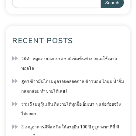
Search
RECENT POSTS
วิธีทำ หมูแดงฮ่องกง รสชาติเข้มข้นทำง่ายแค่ใช้เตาอ
พอลโล
สูตร ข้าวมันไก่ เมนูอร่อยตลอดกาล ข้าวหอม ไก่นุ่ม น้ำจิ้ม
กลมกล่อม ทำขายได้เลย !
รวม 5 เมนูวุ้นเส้น กินง่ายได้ทุกมื้อ อิ่มเบา ๆ แต่อร่อยจริง
ไม่จกตา
3 เมนูอาหารดีที่สุด กินให้อายุยืน 100 ปี กูรูต่างชาติชี้ มี