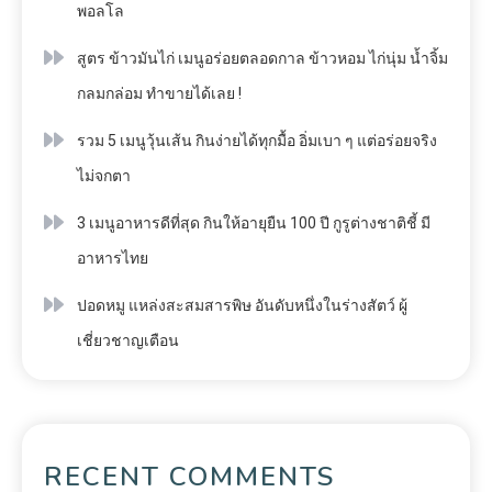
พอลโล
สูตร ข้าวมันไก่ เมนูอร่อยตลอดกาล ข้าวหอม ไก่นุ่ม น้ำจิ้ม
กลมกล่อม ทำขายได้เลย !
รวม 5 เมนูวุ้นเส้น กินง่ายได้ทุกมื้อ อิ่มเบา ๆ แต่อร่อยจริง
ไม่จกตา
3 เมนูอาหารดีที่สุด กินให้อายุยืน 100 ปี กูรูต่างชาติชี้ มี
อาหารไทย
ปอดหมู แหล่งสะสมสารพิษ อันดับหนึ่งในร่างสัตว์ ผู้
เชี่ยวชาญเตือน
RECENT COMMENTS