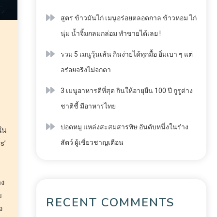
สูตร ข้าวมันไก่ เมนูอร่อยตลอดกาล ข้าวหอม ไก่
นุ่ม น้ำจิ้มกลมกล่อม ทำขายได้เลย !
รวม 5 เมนูวุ้นเส้น กินง่ายได้ทุกมื้อ อิ่มเบา ๆ แต่
5
อร่อยจริงไม่จกตา
3 เมนูอาหารดีที่สุด กินให้อายุยืน 100 ปี กูรูต่าง
ชาติชี้ มีอาหารไทย
ปอดหมู แหล่งสะสมสารพิษ อันดับหนึ่งในร่าง
ใน
สัตว์ ผู้เชี่ยวชาญเตือน
s’
อง
ย
RECENT COMMENTS
ง