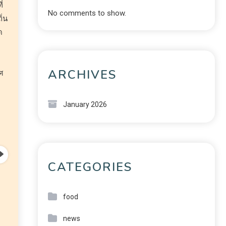
่
No comments to show.
ิ่น
ด
ARCHIVES
ศ
January 2026
CATEGORIES
food
news