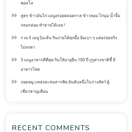
พอลโล
สูตร ข้าวมันไก่ เมนูอร่อยตลอดกาล ข้าวหอม ไก่นุ่ม น้ำจิ้ม
กลมกล่อม ทำขายได้เลย !
รวม 5 เมนูวุ้นเส้น กินง่ายได้ทุกมื้อ อิ่มเบา ๆ แต่อร่อยจริง
ไม่จกตา
3 เมนูอาหารดีที่สุด กินให้อายุยืน 100 ปี กูรูต่างชาติชี้ มี
อาหารไทย
ปอดหมู แหล่งสะสมสารพิษ อันดับหนึ่งในร่างสัตว์ ผู้
เชี่ยวชาญเตือน
RECENT COMMENTS