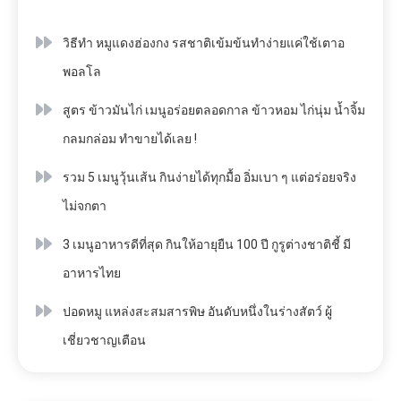
วิธีทำ หมูแดงฮ่องกง รสชาติเข้มข้นทำง่ายแค่ใช้เตาอ
พอลโล
สูตร ข้าวมันไก่ เมนูอร่อยตลอดกาล ข้าวหอม ไก่นุ่ม น้ำจิ้ม
กลมกล่อม ทำขายได้เลย !
รวม 5 เมนูวุ้นเส้น กินง่ายได้ทุกมื้อ อิ่มเบา ๆ แต่อร่อยจริง
ไม่จกตา
3 เมนูอาหารดีที่สุด กินให้อายุยืน 100 ปี กูรูต่างชาติชี้ มี
อาหารไทย
ปอดหมู แหล่งสะสมสารพิษ อันดับหนึ่งในร่างสัตว์ ผู้
เชี่ยวชาญเตือน