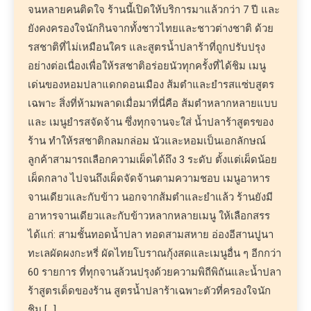
จนหลายคนติดใจ ร้านนี้เปิดให้บริการมาแล้วกว่า 7 ปี และ
ยังคงครองใจนักกินจากทั้งชาวไทยและชาวต่างชาติ ด้วย
รสชาติที่ไม่เหมือนใคร และสูตรน้ำปลาร้าที่ถูกปรับปรุง
อย่างต่อเนื่องเพื่อให้รสชาติอร่อยนัวทุกครั้งที่ได้ชิม เมนู
เด่นของหอมปลาแดกดอนเมือง ส้มตำและยำรสแซ่บสูตร
เฉพาะ สิ่งที่ห้ามพลาดเมื่อมาที่นี่คือ ส้มตำหลากหลายแบบ
และ เมนูยำรสจัดจ้าน ซึ่งทุกจานจะใส่ น้ำปลาร้าสูตรของ
ร้าน ทำให้รสชาติกลมกล่อม นัวและหอมเป็นเอกลักษณ์
ลูกค้าสามารถเลือกความเผ็ดได้ถึง 3 ระดับ ตั้งแต่เผ็ดน้อย
เผ็ดกลาง ไปจนถึงเผ็ดจัดจ้านตามความชอบ เมนูอาหาร
จานเดียวและกับข้าว นอกจากส้มตำและยำแล้ว ร้านยังมี
อาหารจานเดียวและกับข้าวหลากหลายเมนู ให้เลือกสรร
ได้แก่: สามชั้นทอดน้ำปลา ทอดสามสหาย อ่องอีสานปูนา
ทะเลผัดผงกะหรี่ ผัดไทยโบราณกุ้งสดและเมนูอื่น ๆ อีกกว่า
60 รายการ ที่ทุกจานล้วนปรุงด้วยความพิถีพิถันและน้ำปลา
ร้าสูตรเด็ดของร้าน สูตรน้ำปลาร้าเฉพาะตัวที่ครองใจนัก
ชิม […]