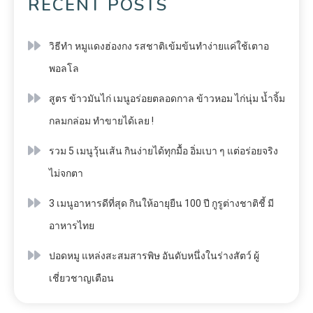
RECENT POSTS
วิธีทำ หมูแดงฮ่องกง รสชาติเข้มข้นทำง่ายแค่ใช้เตาอ
พอลโล
สูตร ข้าวมันไก่ เมนูอร่อยตลอดกาล ข้าวหอม ไก่นุ่ม น้ำจิ้ม
กลมกล่อม ทำขายได้เลย !
รวม 5 เมนูวุ้นเส้น กินง่ายได้ทุกมื้อ อิ่มเบา ๆ แต่อร่อยจริง
ไม่จกตา
3 เมนูอาหารดีที่สุด กินให้อายุยืน 100 ปี กูรูต่างชาติชี้ มี
อาหารไทย
ปอดหมู แหล่งสะสมสารพิษ อันดับหนึ่งในร่างสัตว์ ผู้
เชี่ยวชาญเตือน