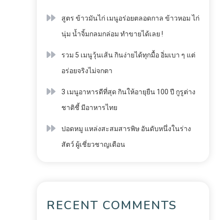
สูตร ข้าวมันไก่ เมนูอร่อยตลอดกาล ข้าวหอม ไก่
นุ่ม น้ำจิ้มกลมกล่อม ทำขายได้เลย !
รวม 5 เมนูวุ้นเส้น กินง่ายได้ทุกมื้อ อิ่มเบา ๆ แต่
อร่อยจริงไม่จกตา
3 เมนูอาหารดีที่สุด กินให้อายุยืน 100 ปี กูรูต่าง
ชาติชี้ มีอาหารไทย
ปอดหมู แหล่งสะสมสารพิษ อันดับหนึ่งในร่าง
สัตว์ ผู้เชี่ยวชาญเตือน
RECENT COMMENTS