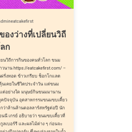
admineatcakefirst
องว่างที่เปลี่ยนวิถี
โลก
ลี่ยนวิถีการกินของคนทั่วโลก ขนม
าวนาน https://eatcakefirst.com/ –
ันฝรั่งทอด ข้าวเกรียบ ช็อกโกแลต
เราคุ้นเคยในชีวิตประจำวัน แต่ขนม
หม่แต่อย่างใด มนุษย์กินขนมมานาน
ยุคปัจจุบัน อุตสาหกรรมขนมขบเคี้ยว
กว่าล้านล้านดอลลาร์สหรัฐต่อปี นัก
นี เกรย์ อธิบายว่า ขนมขบเคี้ยวที่
ระกูลเบอร์รี และผลไม้ต่าง ๆ ก่อนจะ
ย่างป๊อปคอร์น ซึ่งพบร่องรอยในถ้ำ