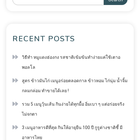
RECENT POSTS
วิธีทำ หมูแดงฮ่องกง รสชาติเข้มข้นทำง่ายแค่ใช้เตาอ
พอลโล
สูตร ข้าวมันไก่ เมนูอร่อยตลอดกาล ข้าวหอม ไก่นุ่ม น้ำจิ้ม
กลมกล่อม ทำขายได้เลย !
รวม 5 เมนูวุ้นเส้น กินง่ายได้ทุกมื้อ อิ่มเบา ๆ แต่อร่อยจริง
ไม่จกตา
3 เมนูอาหารดีที่สุด กินให้อายุยืน 100 ปี กูรูต่างชาติชี้ มี
อาหารไทย