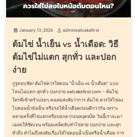
January 13, 2026
admineatcakefirst
ต้มไข่ น้ำเย็น vs น้ำเดือด: วิธี
ต้มไข่ไม่แตก สุกทั่ว และปอก
ง่าย
กูรูตอบชัด! ต้มไข่ควรใส่ตอน “น้ำเย็น vs น้ำเดือด” แบบ
ไหนไม่แตก-สุกทั่ว-ปอกง่าย eatcakefirst.com – ต้มไข่,
ใครที่เข้าครัวบ่อยๆ คงเคยสงสัยว่าการ ต้มไข่ ควรใส่ไข่ลง
ไปตอนน้ำยังเย็น หรือรอให้น้ำเดือดก่อนดีกว่ากัน เพราะ
หลายครั้งที่ไข่แตกหรือปอกยากจนหงุดหงิด วันนี้เราจะมา
เฉลยให้ชัดเจน พร้อมเคล็ดลับทำไข่สวย ปอกง่าย และสุก
ทั่วถึง ทำไมถึงสงสัยเรื่องใส่ไข่ตอนน้ำเย็นหรือน้ำเดือด การ