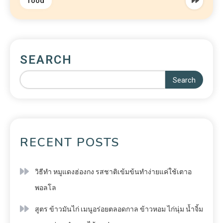
food
SEARCH
Search
RECENT POSTS
วิธีทำ หมูแดงฮ่องกง รสชาติเข้มข้นทำง่ายแค่ใช้เตาอ
พอลโล
สูตร ข้าวมันไก่ เมนูอร่อยตลอดกาล ข้าวหอม ไก่นุ่ม น้ำจิ้ม