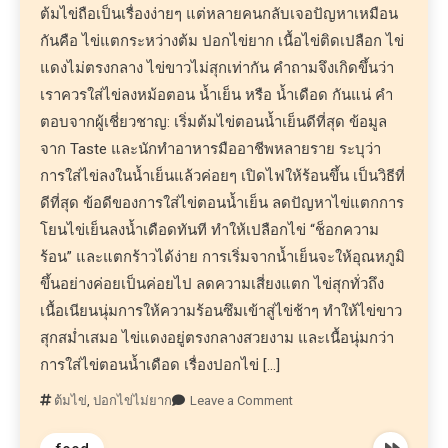
ต้มไข่ถือเป็นเรื่องง่ายๆ แต่หลายคนกลับเจอปัญหาเหมือน
กันคือ ไข่แตกระหว่างต้ม ปอกไข่ยาก เนื้อไข่ติดเปลือก ไข่
แดงไม่ตรงกลาง ไข่ขาวไม่สุกเท่ากัน คำถามจึงเกิดขึ้นว่า
เราควรใส่ไข่ลงหม้อตอน น้ำเย็น หรือ น้ำเดือด กันแน่ คำ
ตอบจากผู้เชี่ยวชาญ: เริ่มต้มไข่ตอนน้ำเย็นดีที่สุด ข้อมูล
จาก Taste และนักทำอาหารมืออาชีพหลายราย ระบุว่า
การใส่ไข่ลงในน้ำเย็นแล้วค่อยๆ เปิดไฟให้ร้อนขึ้น เป็นวิธีที่
ดีที่สุด ข้อดีของการใส่ไข่ตอนน้ำเย็น ลดปัญหาไข่แตกการ
โยนไข่เย็นลงน้ำเดือดทันที ทำให้เปลือกไข่ “ช็อกความ
ร้อน” และแตกร้าวได้ง่าย การเริ่มจากน้ำเย็นจะให้อุณหภูมิ
ขึ้นอย่างค่อยเป็นค่อยไป ลดความเสี่ยงแตก ไข่สุกทั่วถึง
เนื้อเนียนนุ่มการให้ความร้อนซึมเข้าสู่ไข่ช้าๆ ทำให้ไข่ขาว
สุกสม่ำเสมอ ไข่แดงอยู่ตรงกลางสวยงาม และเนื้อนุ่มกว่า
การใส่ไข่ตอนน้ำเดือด เรื่องปอกไข่ […]
ต้มไข่
,
ปอกไข่ไม่ยาก
Leave a Comment