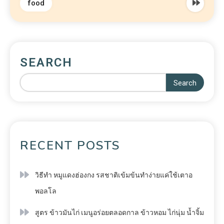
food
SEARCH
Search
RECENT POSTS
วิธีทำ หมูแดงฮ่องกง รสชาติเข้มข้นทำง่ายแค่ใช้เตาอ
พอลโล
สูตร ข้าวมันไก่ เมนูอร่อยตลอดกาล ข้าวหอม ไก่นุ่ม น้ำจิ้ม