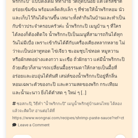
พริกกะปิ” แบบดั้งเดิม ที่ทำง่าย วัตถุดิบน้อย แต่ได้รสชาติ
อร่อยเข้มข้น พร้อมเคล็ดลับเล็ก ๆ ที่ช่วยให้น้ำพริกหอม นัว
และเก็บไว้กินได้นานขึ้น เหมาะทั้งทำกินในบ้านและทำเป็น
กับข้าวประจำครอบครัวค่ะ น้ำพริกกะปิ เมนูบ้าน ๆ ที่ใคร
ได้ลองก็ต้องติดใจ น้ำพริกกะปิเป็นเมนูที่สามารถกินได้ทุก
วันไม่มีเบื่อ เพราะเข้ากันได้ดีกับเครื่องเคียงหลากหลาย ไม่
ว่าจะเป็นปลาทูทอด ไข่เจียว ชะอมชุบไข่ทอด หมูหวาน
หรือผักสดอย่างแตงกวา มะเขือ ถั่วฝักยาว แค่มีน้ำพริกกะปิ
ถ้วยเดียวก็สามารถเปลี่ยนมื้อธรรมดาให้กลายเป็นมื้อที่
อร่อยและอบอุ่นได้ทันที เสน่ห์ของน้ำพริกกะปิอยู่ที่กลิ่น
หอมเฉพาะตัวของกะปิ และความสดของพริก กระเทียม
และน้ำมะนาว ยิ่งได้ตำสด ๆ ใหม่ ๆ […]
ซอสกะปิ
,
วิธีทำ “น้ำพริกกะปิ” เมนูน้ำพริกคู่บ้านคนไทย ได้ลอง
แล้วจะติดใจ! อ่านต่อได้ที่
https://www.wongnai.com/recipes/shrimp-paste-sauce?ref=ct
Leave a Comment