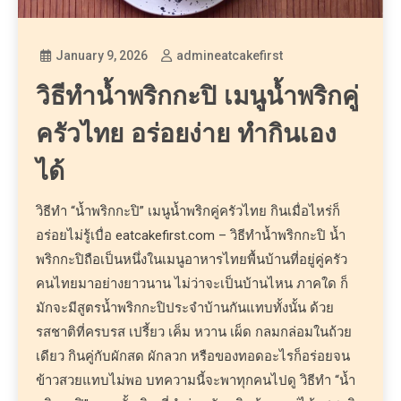
January 9, 2026
admineatcakefirst
วิธีทำน้ำพริกกะปิ เมนูน้ำพริกคู่
ครัวไทย อร่อยง่าย ทำกินเอง
ได้
วิธีทำ “น้ำพริกกะปิ” เมนูน้ำพริกคู่ครัวไทย กินเมื่อไหร่ก็
อร่อยไม่รู้เบื่อ eatcakefirst.com – วิธีทำน้ำพริกกะปิ น้ำ
พริกกะปิถือเป็นหนึ่งในเมนูอาหารไทยพื้นบ้านที่อยู่คู่ครัว
คนไทยมาอย่างยาวนาน ไม่ว่าจะเป็นบ้านไหน ภาคใด ก็
มักจะมีสูตรน้ำพริกกะปิประจำบ้านกันแทบทั้งนั้น ด้วย
รสชาติที่ครบรส เปรี้ยว เค็ม หวาน เผ็ด กลมกล่อมในถ้วย
เดียว กินคู่กับผักสด ผักลวก หรือของทอดอะไรก็อร่อยจน
ข้าวสวยแทบไม่พอ บทความนี้จะพาทุกคนไปดู วิธีทำ “น้ำ