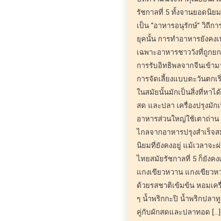
รัชกาลที่ 5 ทั้งจานยอดนิยม
เป็น “อาหารอนุรักษ์” วิถี
ยุคนั้น การทำอาหารยังคง
เฉพาะอาหารชาววังที่ถูกยก
การรับอิทธิพลจากจีนเข้าม
การจัดเลี้ยงแบบตะวันตกเ
ในสมัยนั้นมักเป็นสิ่งที่หาไ
สด และปลา เครื่องปรุงม
อาหารส่วนใหญ่ใช้เตาถ่าน ท
ไกลจากอาหารปรุงสำเร็จ
นิยมที่ยังคงอยู่ แม้เวลาจ
ไทยสมัยรัชกาลที่ 5 ก็ยังคงเ
แกงเขียวหวาน แกงเขียวหวา
ด้วยรสชาติเข้มข้น หอมเคร
ๆ น้ำพริกกะปิ น้ำพริกปลาท
คู่กับผักสดและปลาทอด […]