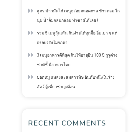
สูตร ข้าวมันไก่ เมนูอร่อยตลอดกาล ข้าวหอม ไก่
นุ่ม น้ำจิ้มกลมกล่อม ทำขายได้เลย !
รวม 5 เมนูวุ้นเส้น กินง่ายได้ทุกมื้อ อิ่มเบา ๆ แต่
อร่อยจริงไม่จกตา
3 เมนูอาหารดีที่สุด กินให้อายุยืน 100 ปี กูรูต่าง
ชาติชี้ มีอาหารไทย
ปอดหมู แหล่งสะสมสารพิษ อันดับหนึ่งในร่าง
สัตว์ ผู้เชี่ยวชาญเตือน
RECENT COMMENTS