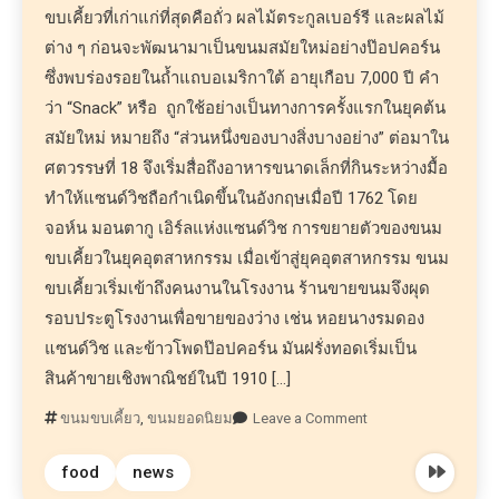
ขบเคี้ยวที่เก่าแก่ที่สุดคือถั่ว ผลไม้ตระกูลเบอร์รี และผลไม้
ต่าง ๆ ก่อนจะพัฒนามาเป็นขนมสมัยใหม่อย่างป๊อปคอร์น
ซึ่งพบร่องรอยในถ้ำแถบอเมริกาใต้ อายุเกือบ 7,000 ปี คำ
ว่า “Snack” หรือ ถูกใช้อย่างเป็นทางการครั้งแรกในยุคต้น
สมัยใหม่ หมายถึง “ส่วนหนึ่งของบางสิ่งบางอย่าง” ต่อมาใน
ศตวรรษที่ 18 จึงเริ่มสื่อถึงอาหารขนาดเล็กที่กินระหว่างมื้อ
ทำให้แซนด์วิชถือกำเนิดขึ้นในอังกฤษเมื่อปี 1762 โดย
จอห์น มอนตากู เอิร์ลแห่งแซนด์วิช การขยายตัวของขนม
ขบเคี้ยวในยุคอุตสาหกรรม เมื่อเข้าสู่ยุคอุตสาหกรรม ขนม
ขบเคี้ยวเริ่มเข้าถึงคนงานในโรงงาน ร้านขายขนมจึงผุด
รอบประตูโรงงานเพื่อขายของว่าง เช่น หอยนางรมดอง
แซนด์วิช และข้าวโพดป๊อปคอร์น มันฝรั่งทอดเริ่มเป็น
สินค้าขายเชิงพาณิชย์ในปี 1910 […]
ขนมขบเคี้ยว
,
ขนมยอดนิยม
Leave a Comment
food
news