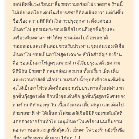
ออฟฟิศที่แวะเวียนมาลิ้มรสความอร่อยไม่ขาดสาย ร้านนี้
ไม่เพียงแต่โดดเด่นในเรื่องรสชาติที่คงเส้นคงวา แต่ยังขึ้น
ชื่อเรื่อง ความพิถีพิถันในการปรุงทุกจาน ตั้งแต่ซอส
เย็นตาโฟ สูตรเฉพาะของเจ๊เจี่ยไปจนถึงลูกชิ้นกุ้งและ
เครื่องเคียงต่าง ๆ ทำให้ทุกชามเต็มไปด้วยรสชาติ
กลมกล่อมและกลิ่นหอมชวนรับประทาน จุดเด่นของเจ๊เจี่ย
เย็นตาโฟ ซอสเย็นตาโฟสูตรเฉพาะ หัวใจสำคัญของร้าน
คือ ซอสเย็นตาโฟสูตรเฉพาะตัว เจ๊เจี่ยปรุงเองด้วยความ
พิถีพิถัน มีรสชาติ กลมกล่อม ครบรส ทั้งเปรี้ยว เผ็ด เค็ม
และหวานกำลังดี เมื่อนำมาผสมกับน้ำซุปที่เคี่ยวจนเข้มข้น
จะได้เย็นตาโฟรสเด็ดที่หอมชวนรับประทานตั้งแต่คำแรก
ลูกชิ้นกุ้งสูตรเด็ด อีกหนึ่งจุดเด่นคือ ลูกชิ้นกุ้งสูตรพิเศษของ
ทางร้าน ที่ทำเองทุกวัน เนื้อเด้งแน่น เคี้ยวสนุก และเต็มไป
ด้วยรสชาติ ทำให้เย็นตาโฟของเจ๊เจี่ยมีมิติของรสสัมผัสที่
แตกต่างจากร้านทั่วไป เมนูเย็นตาโฟเครื่องแน่นเต็มชาม
นอกจากซอสและลูกชิ้นกุ้งแล้ว เย็นตาโฟของร้านยังขึ้นชื่อ
เรื่อง เครื่องครบเต็มชาม ได้แก่: […]