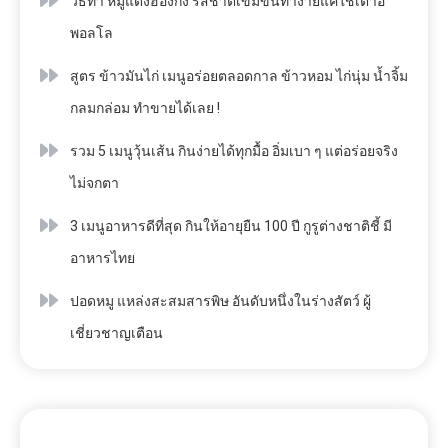
วิธีทำ หมูแดงฮ่องกง รสชาติเข้มข้นทำง่ายแค่ใช้เตาอ
พอลโล
สูตร ข้าวมันไก่ เมนูอร่อยตลอดกาล ข้าวหอม ไก่นุ่ม น้ำจิ้ม
กลมกล่อม ทำขายได้เลย !
รวม 5 เมนูวุ้นเส้น กินง่ายได้ทุกมื้อ อิ่มเบา ๆ แต่อร่อยจริง
ไม่จกตา
3 เมนูอาหารดีที่สุด กินให้อายุยืน 100 ปี กูรูต่างชาติชี้ มี
อาหารไทย
ปอดหมู แหล่งสะสมสารพิษ อันดับหนึ่งในร่างสัตว์ ผู้
เชี่ยวชาญเตือน