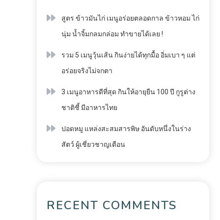
สูตร ข้าวมันไก่ เมนูอร่อยตลอดกาล ข้าวหอม ไก่
นุ่ม น้ำจิ้มกลมกล่อม ทำขายได้เลย !
รวม 5 เมนูวุ้นเส้น กินง่ายได้ทุกมื้อ อิ่มเบา ๆ แต่
อร่อยจริงไม่จกตา
3 เมนูอาหารดีที่สุด กินให้อายุยืน 100 ปี กูรูต่าง
ชาติชี้ มีอาหารไทย
ปอดหมู แหล่งสะสมสารพิษ อันดับหนึ่งในร่าง
สัตว์ ผู้เชี่ยวชาญเตือน
RECENT COMMENTS