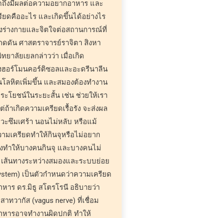
ดถึงมีผลต่อความอยากอาหาร และ
ียดคืออะไร และเกิดขึ้นได้อย่างไร
งร่างกายและจิตใจต่อสถานการณ์ที่
กดดัน ศาสตราจารย์ราจิตา สิงหา
ทยาลัยเยลกล่าวว่า เมื่อเกิด
่งฮอร์โมนคอร์ติซอลและอะดรีนาลีน
ันโลหิตเพิ่มขึ้น และสมองต้องทำงาน
ประโยชน์ในระยะสั้น เช่น ช่วยให้เรา
่ถ้าเกิดความเครียดเรื้อรัง จะส่งผล
าวะซึมเศร้า นอนไม่หลับ หรือแม้
 ความเครียดทำให้กินจุหรือไม่อยาก
งทำให้บางคนกินจุ และบางคนไม่
่า เส้นทางระหว่างสมองและระบบย่อย
system) เป็นตัวกำหนดว่าความเครียด
าร ดร.มิธู สโตรโรนี อธิบายว่า
สาทวากัส (vagus nerve) ที่เชื่อม
าหารอาจทำงานผิดปกติ ทำให้