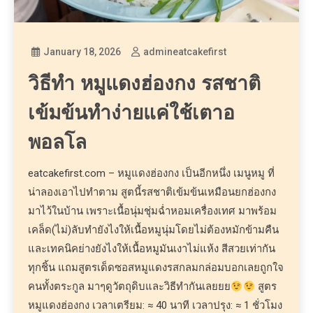
January 18, 2026
admineatcakefirst
วิธีทำ หมูแดงฮ่องกง รสชาติ
เข้มข้นทำง่ายแค่ใช้เตาอ
พอลโล
eatcakefirst.com – หมูแดงฮ่องกง เป็นอีกหนึ่ง เมนูหมู ที่
น่าลองเอาไปทำตาม สูตนี้รสชาติเข้มข้นเหมือนยกฮ่องกง
มาไว้ในบ้าน เพราะเนื้อนุ่มชุ่มฉ่ำหอมเครื่องเทศ มาพร้อม
เคล็ด(ไม่)ลับทำยังไงให้เนื้อหมูนุ่มโดยไม่ต้องหมักข้ามคืน
และเทคนิคย่างยังไงให้เนื้อหมูมันเงาไม่แห้ง สีสวยเท่ากัน
ทุกชิ้น แถมสูตรเด็ดซอสหมูแดงรสกลมกล่อมบอกเลยถูกใจ
คนทั้งตระกูล มาๆดูวัตถุดิบและวิธีทำกันเลยยย
สูตร
หมูแดงฮ่องกง เวลาเตรียม: ≈ 40 นาที เวลาปรุง: ≈ 1 ชั่วโมง