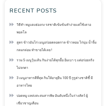
RECENT POSTS
วิธีทำ หมูแดงฮ่องกง รสชาติเข้มข้นทำง่ายแค่ใช้เตาอ
พอลโล
สูตร ข้าวมันไก่ เมนูอร่อยตลอดกาล ข้าวหอม ไก่นุ่ม น้ำจิ้ม
กลมกล่อม ทำขายได้เลย !
รวม 5 เมนูวุ้นเส้น กินง่ายได้ทุกมื้อ อิ่มเบา ๆ แต่อร่อยจริง
ไม่จกตา
3 เมนูอาหารดีที่สุด กินให้อายุยืน 100 ปี กูรูต่างชาติชี้ มี
อาหารไทย
ปอดหมู แหล่งสะสมสารพิษ อันดับหนึ่งในร่างสัตว์ ผู้
เชี่ยวชาญเตือน