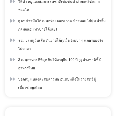
วิธีทำ หมูแดงฮ่องกง รสชาติเข้มข้นทำง่ายแค่ใช้เตาอ
พอลโล
สูตร ข้าวมันไก่ เมนูอร่อยตลอดกาล ข้าวหอม ไก่นุ่ม น้ำจิ้ม
กลมกล่อม ทำขายได้เลย !
รวม 5 เมนูวุ้นเส้น กินง่ายได้ทุกมื้อ อิ่มเบา ๆ แต่อร่อยจริง
ไม่จกตา
3 เมนูอาหารดีที่สุด กินให้อายุยืน 100 ปี กูรูต่างชาติชี้ มี
อาหารไทย
ปอดหมู แหล่งสะสมสารพิษ อันดับหนึ่งในร่างสัตว์ ผู้
เชี่ยวชาญเตือน